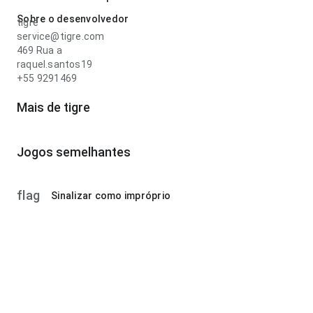
Sobre o desenvolvedor
tigre
service@tigre.com
469 Rua a
raquel.santos19
+55 9291469
Mais de tigre
Jogos semelhantes
flag
Sinalizar como impróprio