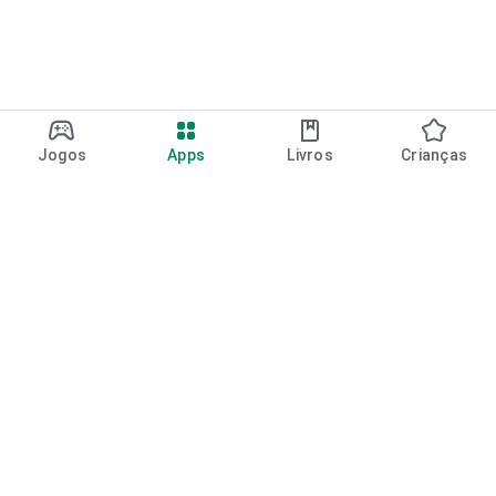
Jogos
Apps
Livros
Crianças
Google Play
Play Pass
Pontos do Play Points
Vales-presente
Resgatar