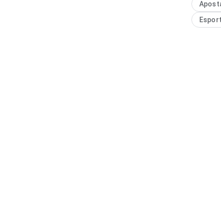
Apost
frequent
Espor