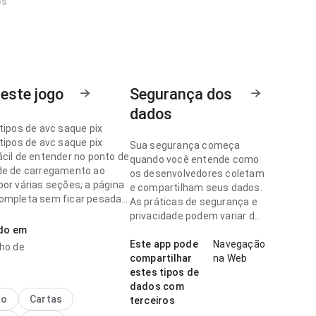
os
este jogo
Segurança dos
dados
tipos de avc saque pix
tipos de avc saque pix
Sua segurança começa
ácil de entender no ponto de
quando você entende como
de de carregamento ao
os desenvolvedores coletam
por várias seções; a página
e compartilham seus dados.
ompleta sem ficar pesada.
As práticas de segurança e
em quer decidir
privacidade podem variar de
te se vale instalar.
ado em
acordo com o uso, a região e
a idade.
Este app pode
Navegação
nho de
tipos de avc saque pix
compartilhar
na Web
em planejada no ponto de
estes tipos de
 navegação ao conferir
dados com
s; a resposta é previsível. A
no
Cartas
terceiros
cia combina bem com uso