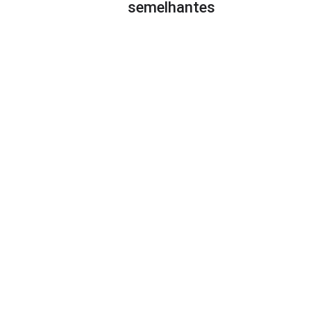
semelhantes