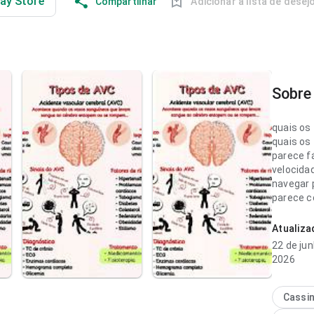
lay Store
Compartilhar
Adicionar à lista de desej
Sobre 
quais os 
quais os 
parece f
velocida
navegar 
parece c
Ajuda qu
rapidamen
Atualiz
22 de ju
quais os 
2026
parece b
fluxo de
avaliaçõe
Cassi
experiên