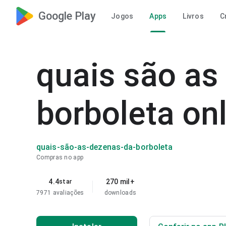
Google Play
Jogos
Apps
Livros
C
quais são as
borboleta on
quais-são-as-dezenas-da-borboleta
Compras no app
4.4
270 mil+
star
7971 avaliações
downloads