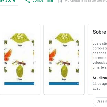
lay Store
Compartilhar
Adicionar à lista de desej
Sobre 
quais sã
borboleta
dezenas 
parece e
velocida
uma tela
fáceis d
experiên
Atualiz
uso freq
22 de ag
2025
quais sã
borbolet
confortá
Cassi
velocida