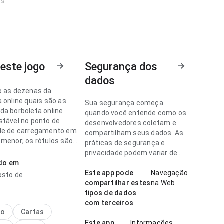
os
este jogo
Segurança dos
dados
o as dezenas da
 online quais são as
Sua segurança começa
da borboleta online
quando você entende como os
stável no ponto de
desenvolvedores coletam e
de de carregamento em
compartilham seus dados. As
 menor; os rótulos são
práticas de segurança e
e acompanhar. A
privacidade podem variar de
cia combina bem com
ado em
acordo com o uso, a região e a
uente.
idade.
Este app pode
Navegação
osto de
compartilhar estes
na Web
o as dezenas da
tipos de dados
a online parece
com terceiros
vel no ponto de
no
Cartas
de de carregamento lendo
Este app
Informações