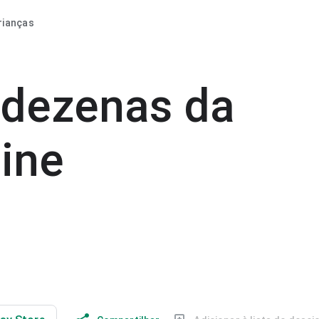
rianças
 dezenas da
line