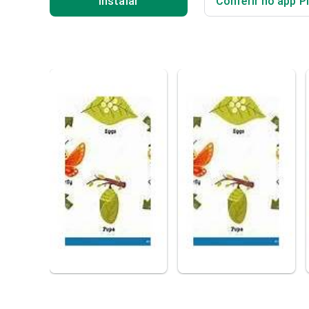
Instalar
Conferir no app P