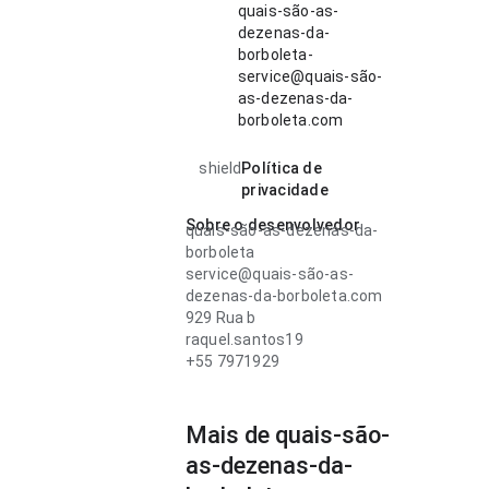
quais-são-as-
dezenas-da-
borboleta-
service@quais-são-
as-dezenas-da-
borboleta.com
shield
Política de
privacidade
Sobre o desenvolvedor
quais-são-as-dezenas-da-
borboleta
service@quais-são-as-
dezenas-da-borboleta.com
929 Rua b
raquel.santos19
+55 7971929
Mais de quais-são-
as-dezenas-da-