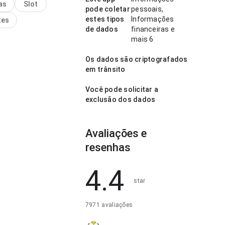
as
Slot
es longas; a interface não
pode coletar
pessoais,
das informações do app.
estes tipos
Informações
tes
em quer decidir
de dados
financeiras e
te se vale instalar.
mais 6
Os dados são criptografados
em trânsito
Você pode solicitar a
exclusão dos dados
Avaliações e
resenhas
4.4
star
7971 avaliações