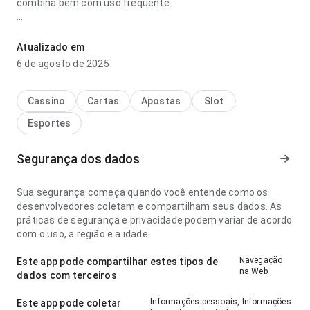
combina bem com uso frequente.
quais são as milhar do porco surpe ios parece confortável
no ponto de velocidade de carregamento no uso diário
Atualizado em
repetido; a resposta é previsível. Esse equilíbrio torna o app
6 de agosto de 2025
mais interessante para testar.
Cassino
Cartas
Apostas
Slot
Esportes
Segurança dos dados
Sua segurança começa quando você entende como os
desenvolvedores coletam e compartilham seus dados. As
práticas de segurança e privacidade podem variar de acordo
com o uso, a região e a idade.
Navegação
Este app pode compartilhar estes tipos de
na Web
dados com terceiros
Informações pessoais, Informações
Este app pode coletar