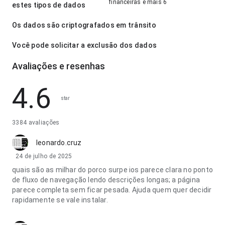
financeiras e mais 6
estes tipos de dados
Os dados são criptografados em trânsito
Você pode solicitar a exclusão dos dados
Avaliações e resenhas
4.6
star
3384 avaliações
leonardo.cruz
24 de julho de 2025
quais são as milhar do porco surpe ios parece clara no ponto
de fluxo de navegação lendo descrições longas; a página
parece completa sem ficar pesada. Ajuda quem quer decidir
rapidamente se vale instalar.