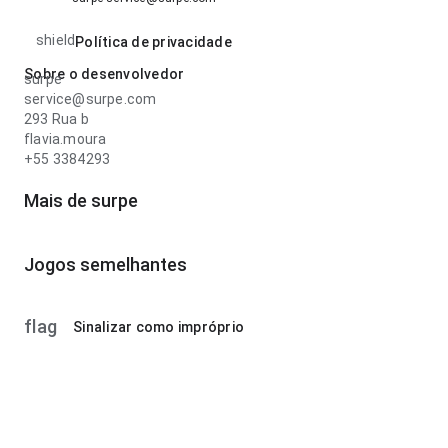
shield
Política de privacidade
Sobre o desenvolvedor
surpe
service@surpe.com
293 Rua b
flavia.moura
+55 3384293
Mais de surpe
Jogos semelhantes
flag
Sinalizar como impróprio