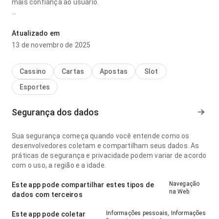
mais confiança ao usuário.
qual a milhar de borboleta android grátis parece fácil de
entender no ponto de velocidade de carregamento no uso
Atualizado em
diário repetido; a estrutura deixa claro o próximo passo. A
13 de novembro de 2025
experiência combina bem com uso frequente.
Cassino
Cartas
Apostas
Slot
Esportes
Segurança dos dados
Sua segurança começa quando você entende como os
desenvolvedores coletam e compartilham seus dados. As
práticas de segurança e privacidade podem variar de acordo
com o uso, a região e a idade.
Navegação
Este app pode compartilhar estes tipos de
na Web
dados com terceiros
Informações pessoais, Informações
Este app pode coletar