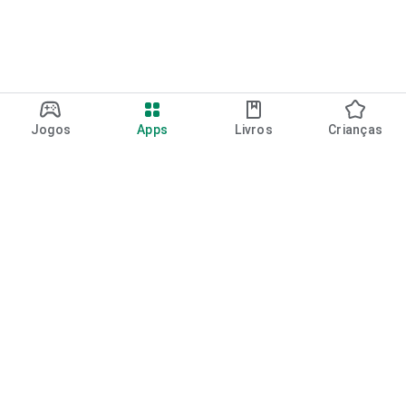
Jogos
Apps
Livros
Crianças
Google Play
Play Pass
Pontos do Play Points
Vales-presente
Resgatar