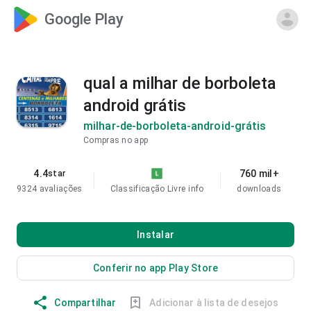
Google Play
qual a milhar de borboleta
android grátis
milhar-de-borboleta-android-grátis
Compras no app
4.4
760 mil+
star
9324 avaliações
Classificação Livre
info
downloads
Instalar
Conferir no app Play Store
Compartilhar
Adicionar à lista de desejos