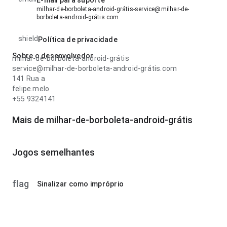
E-mail para suporte
milhar-de-borboleta-android-grátis-service@milhar-de-
borboleta-android-grátis.com
shield
Política de privacidade
Sobre o desenvolvedor
milhar-de-borboleta-android-grátis
service@milhar-de-borboleta-android-grátis.com
141 Rua a
felipe.melo
+55 9324141
Mais de milhar-de-borboleta-android-grátis
Jogos semelhantes
flag
Sinalizar como impróprio