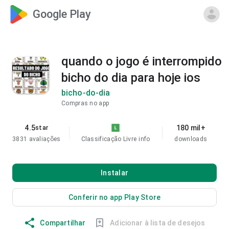
Google Play
quando o jogo é interrompido
bicho do dia para hoje ios
bicho-do-dia
Compras no app
4.5
180 mil+
star
3831 avaliações
Classificação Livre
info
downloads
Instalar
Conferir no app Play Store
Compartilhar
Adicionar à lista de desejos