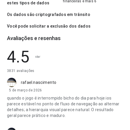
financeiras e mais 6
estes tipos de dados
Os dados são criptografados em trânsito
Você pode solicitar a exclusão dos dados
Avaliações e resenhas
4.5
star
3831 avaliações
rafael.nascimento
5 de março de 2026
quando o jogo é interrompido bicho do dia para hoje ios
parece estável no ponto de fluxo de navegação ao alternar
detalhes; a hierarquia visual parece natural. O resultado
geral parece prático e maduro.