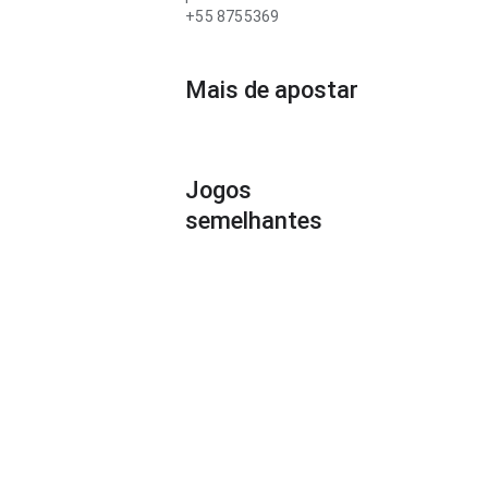
+55 8755369
Mais de apostar
Jogos
semelhantes