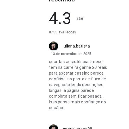
4.3
star
8755 avaliações
juliana.batista
13 de novembro de 2025
quantas assistências messi
tem na carreira ganhe 20 reais
para apostar cassino parece
confiável no ponto de fluxo de
navegação lendo descrições
longas; a página parece
completa sem ficar pesada.
Isso passa mais confiança ao
usuário.