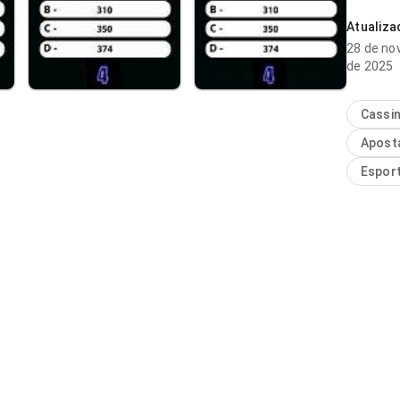
entender
navegaçã
Atualiz
instalar;
28 de n
passos d
de 2025
passa ma
quantas 
Cassi
na carrei
Apost
apostar 
ponto de
Espor
conexão 
não dist
app. Esse
mais int