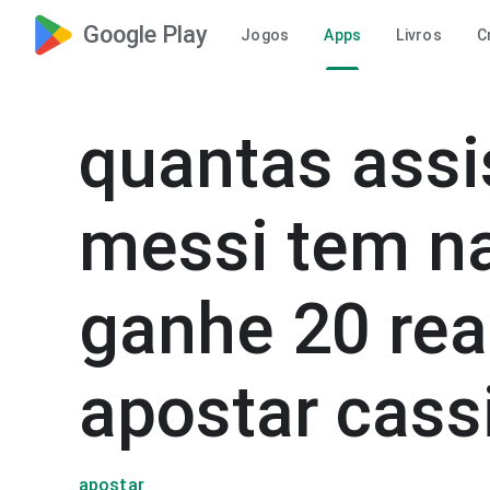
Google Play
Jogos
Apps
Livros
C
quantas assi
messi tem na
ganhe 20 rea
apostar cass
apostar