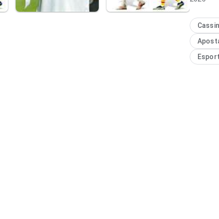
quantas 
cr7 pixbe
no ponto
Cassi
carregam
Apost
página d
previsíve
Espor
prático 