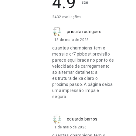
4.9
star
2432 avaliações
priscila.rodrigues
15 de maio de 2025
quantas champions tem o
messi e cr7 pixbest previsão
parece equilibrada no ponto de
velocidade de carregamento
ao alternar detalhes; a
estrutura deixa claro o
próximo passo. A página deixa
uma impressão limpa e
segura.
eduardo.barros
1 de maio de 2025
quantas champions tem o