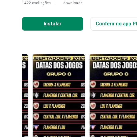
1422 avaliações
downloads
Instalar
Conferir no app P