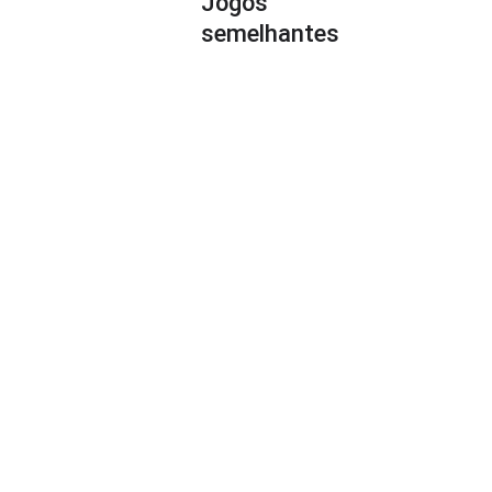
Jogos
semelhantes