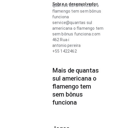
Sobre o desenvolvedor
quantas sul americana o
flamengo tem sem bônus
funciona
service@quantas sul
americana o flamengo tem
sem bônus funciona.com
462 Rua i
antonio.pereira
+55 1422462
Mais de quantas
sul americana o
flamengo tem
sem bônus
funciona