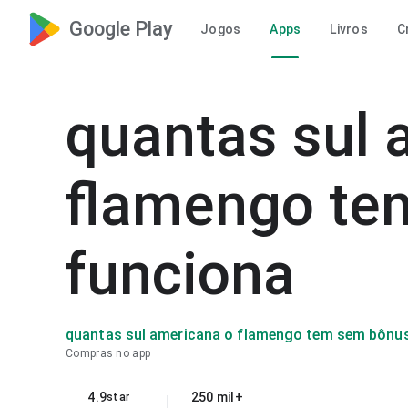
Google Play
Jogos
Apps
Livros
C
quantas sul 
flamengo te
funciona
quantas sul americana o flamengo tem sem bônu
Compras no app
4.9
250 mil+
star