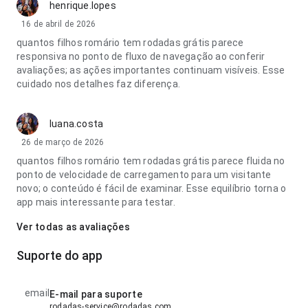
henrique.lopes
16 de abril de 2026
quantos filhos romário tem rodadas grátis parece
responsiva no ponto de fluxo de navegação ao conferir
avaliações; as ações importantes continuam visíveis. Esse
cuidado nos detalhes faz diferença.
luana.costa
26 de março de 2026
quantos filhos romário tem rodadas grátis parece fluida no
ponto de velocidade de carregamento para um visitante
novo; o conteúdo é fácil de examinar. Esse equilíbrio torna o
app mais interessante para testar.
Ver todas as avaliações
Suporte do app
email
E-mail para suporte
rodadas-service@rodadas.com