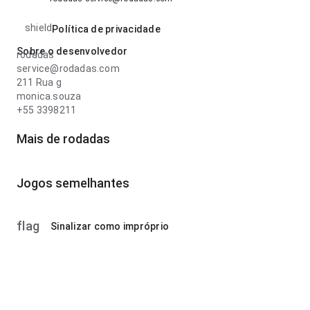
shield
Política de privacidade
Sobre o desenvolvedor
rodadas
service@rodadas.com
211 Rua g
monica.souza
+55 3398211
Mais de rodadas
Jogos semelhantes
flag
Sinalizar como impróprio