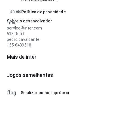
shield
Política de privacidade
Sobre o desenvolvedor
inter
service@inter.com
518 Rua f
pedro.cavalcante
+55 6439518
Mais de inter
Jogos semelhantes
flag
Sinalizar como impróprio