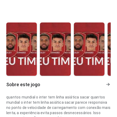
Sobre este jogo
quantos mundial o inter tem linha asiática sacar quantos
mundial o inter tem linha asiática sacar parece responsiva
no ponto de velocidade de carregamento com conexão mais
lenta; a experiência evita passos desnecessários. Isso