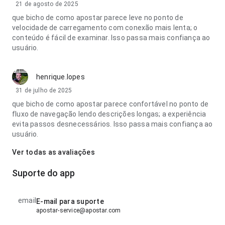
21 de agosto de 2025
que bicho de como apostar parece leve no ponto de
velocidade de carregamento com conexão mais lenta; o
conteúdo é fácil de examinar. Isso passa mais confiança ao
usuário.
henrique.lopes
31 de julho de 2025
que bicho de como apostar parece confortável no ponto de
fluxo de navegação lendo descrições longas; a experiência
evita passos desnecessários. Isso passa mais confiança ao
usuário.
Ver todas as avaliações
Suporte do app
email
E-mail para suporte
apostar-service@apostar.com