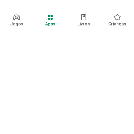
Jogos
Apps
Livros
Crianças
Google Play
Play Pass
Pontos do Play Points
Vales-presente
Resgatar
Política de reembolso