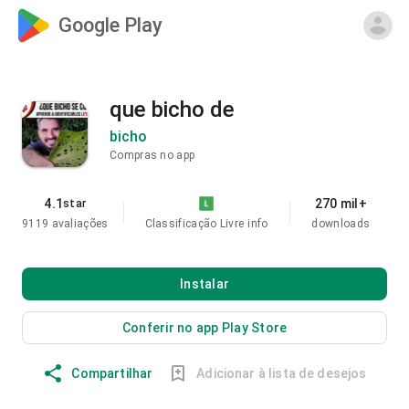
Google Play
que bicho de
bicho
Compras no app
4.1
270 mil+
star
9119 avaliações
Classificação Livre
info
downloads
Instalar
Conferir no app Play Store
Compartilhar
Adicionar à lista de desejos