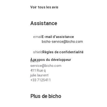
Voir tous les avis
Assistance
email
E-mail d'assistance
bicho-service@bicho.com
shield
Règles de confidentialité
À propos du développeur
bicho
service@bicho.com
411 Rue q
julie.laurent
+33 7125411
Plus de bicho