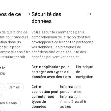
pos de ce
Sécurité des
données
o de que bicho de
Votre sécurité commence par la
able pour parcours
compréhension de la façon dont les
ation dans un
développeurs collectent et partagent
pété; la page
vos données. Les pratiques de
omplète sans être
confidentialité et de sécurité des
e résultat paraît
données peuvent varier selon
et abouti.
l'utilisation, la région et l'âge.
Cette application peut
Historique
r le
 de paraît rapide
partager ces types de
de
026
cours de navigation
données avec des tiers
navigation
tit écran; la page
t pas surchargée.
Cette
Informations
o
Cartes
donne une
application peut
personnelles,
on plus forte qu’un
collecter ces
Informations
énérique.
types de
financières et 6
nes à sous
données
autres