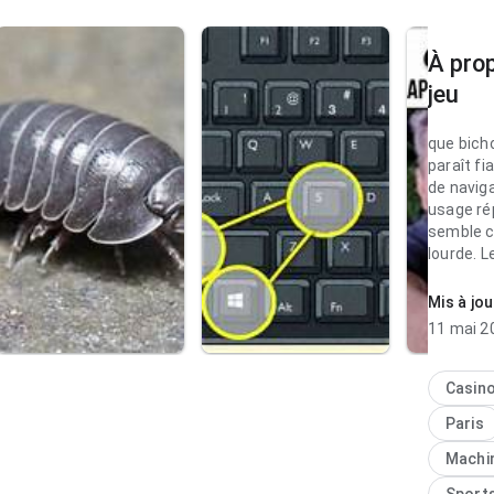
À pro
jeu
que bich
paraît fi
de navig
usage ré
semble c
lourde. L
pratique 
Mis à jou
que bicho
11 mai 2
pour par
sur un pe
ne paraî
Casin
La page 
Paris
impressi
modèle g
Machi