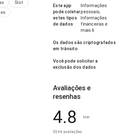
as
Slot
dado nos detalhes faz
Este app
Informações
a.
pode coletar
pessoais,
tes
estes tipos
Informações
de dados
financeiras e
mais 6
Os dados são criptografados
em trânsito
Você pode solicitar a
exclusão dos dados
Avaliações e
resenhas
4.8
star
5594 avaliações