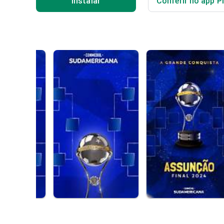
Instalar
Conferir no app P