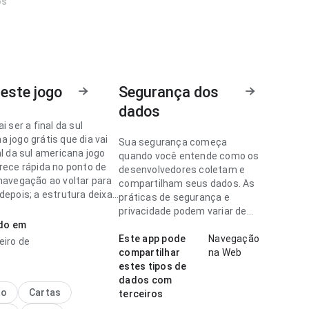
os
este jogo
Segurança dos
dados
i ser a final da sul
 jogo grátis que dia vai
Sua segurança começa
al da sul americana jogo
quando você entende como os
arece rápida no ponto de
desenvolvedores coletam e
 navegação ao voltar para
compartilham seus dados. As
depois; a estrutura deixa
práticas de segurança e
próximo passo. Isso passa
privacidade podem variar de
fiança ao usuário.
ado em
acordo com o uso, a região e a
idade.
Este app pode
Navegação
eiro de
i ser a final da sul
compartilhar
na Web
a jogo grátis parece
estes tipos de
 ponto de fluxo de
dados com
o ao conferir avaliações;
no
Cartas
terceiros
uia visual parece natural.