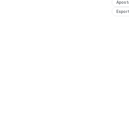
Apost
Esse cui
diferenç
Espor