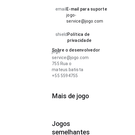
email
E-mail para suporte
jogo-
service@jogo.com
shield
Política de
privacidade
Sobre o desenvolvedor
jogo
service@jogo.com
755 Rua o
mateus.batista
+55 5594755
Mais de jogo
Jogos
semelhantes