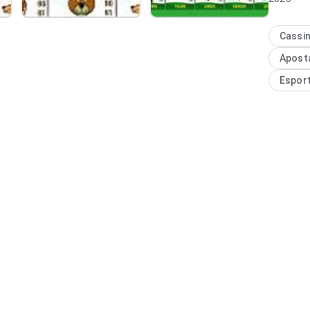
queria o 
de hoje c
no ponto
Cassi
alternar
Apost
fácil de 
uma impr
Espor