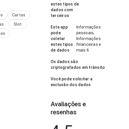
resultado do jogo do bicho
estes tipos de
asino gratis parece clara
dados com
 de fluxo de navegação ao
no
Cartas
terceiros
 detalhes; o conteúdo é
as
Slot
examinar. A página deixa
Este app
Informações
essão limpa e segura.
pode
pessoais,
tes
coletar
Informações
estes tipos
financeiras e
de dados
mais 6
Os dados são
criptografados em trânsito
Você pode solicitar a
exclusão dos dados
Avaliações e
resenhas