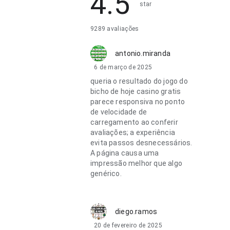
4.5
star
9289 avaliações
antonio.miranda
6 de março de 2025
queria o resultado do jogo do
bicho de hoje casino gratis
parece responsiva no ponto
de velocidade de
carregamento ao conferir
avaliações; a experiência
evita passos desnecessários.
A página causa uma
impressão melhor que algo
genérico.
diego.ramos
20 de fevereiro de 2025