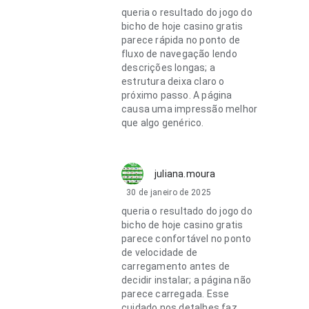
queria o resultado do jogo do
bicho de hoje casino gratis
parece rápida no ponto de
fluxo de navegação lendo
descrições longas; a
estrutura deixa claro o
próximo passo. A página
causa uma impressão melhor
que algo genérico.
juliana.moura
30 de janeiro de 2025
queria o resultado do jogo do
bicho de hoje casino gratis
parece confortável no ponto
de velocidade de
carregamento antes de
decidir instalar; a página não
parece carregada. Esse
cuidado nos detalhes faz