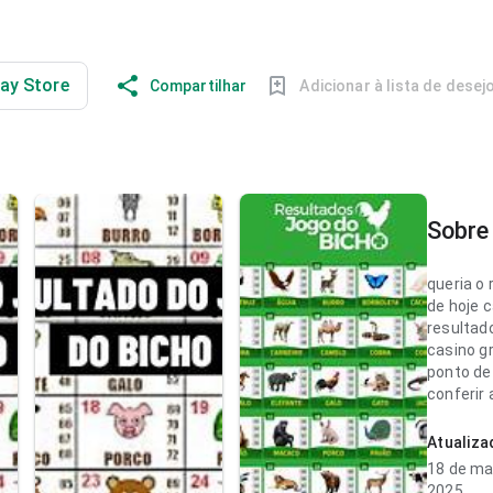
lay Store
Compartilhar
Adicionar à lista de desej
Sobre 
queria o 
de hoje c
resultado
casino gr
ponto de
conferir 
evita pa
equilíbri
Atualiz
interess
18 de ma
2025