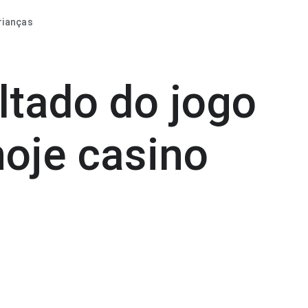
rianças
ltado do jogo
hoje casino