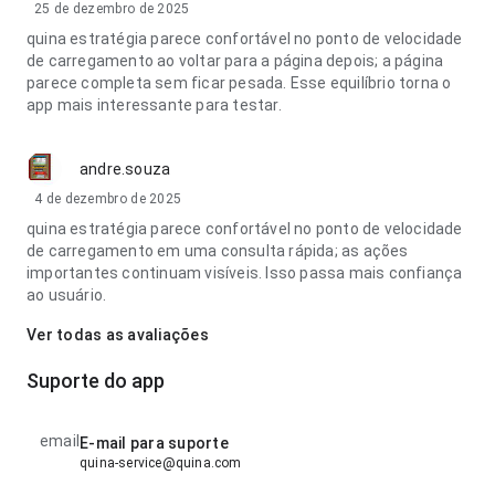
25 de dezembro de 2025
quina estratégia parece confortável no ponto de velocidade
de carregamento ao voltar para a página depois; a página
parece completa sem ficar pesada. Esse equilíbrio torna o
app mais interessante para testar.
andre.souza
4 de dezembro de 2025
quina estratégia parece confortável no ponto de velocidade
de carregamento em uma consulta rápida; as ações
importantes continuam visíveis. Isso passa mais confiança
ao usuário.
Ver todas as avaliações
Suporte do app
email
E-mail para suporte
quina-service@quina.com