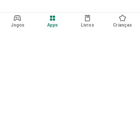
Jogos
Apps
Livros
Crianças
Google Play
Play Pass
Pontos do Play Points
Vales-presente
Resgatar
Política de reembolso