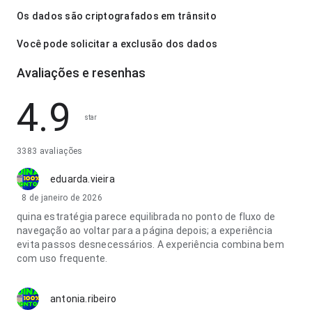
Os dados são criptografados em trânsito
Você pode solicitar a exclusão dos dados
Avaliações e resenhas
4.9
star
3383 avaliações
eduarda.vieira
8 de janeiro de 2026
quina estratégia parece equilibrada no ponto de fluxo de
navegação ao voltar para a página depois; a experiência
evita passos desnecessários. A experiência combina bem
com uso frequente.
antonia.ribeiro