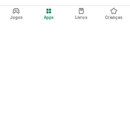
Jogos
Apps
Livros
Crianças
Google Play
Play Pass
Pontos do Play Points
Vales-presente
Resgatar
Política de reembolso
Crianças e família