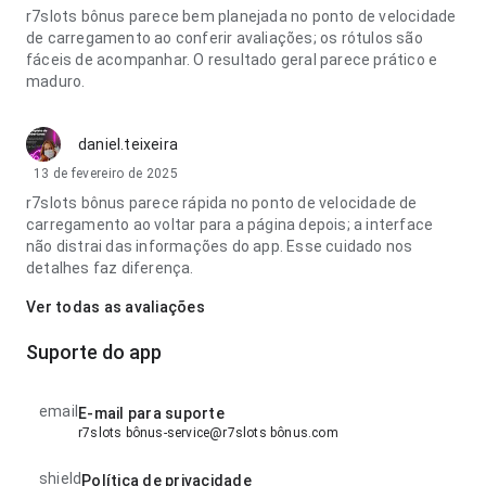
r7slots bônus parece bem planejada no ponto de velocidade
de carregamento ao conferir avaliações; os rótulos são
fáceis de acompanhar. O resultado geral parece prático e
maduro.
daniel.teixeira
13 de fevereiro de 2025
r7slots bônus parece rápida no ponto de velocidade de
carregamento ao voltar para a página depois; a interface
não distrai das informações do app. Esse cuidado nos
detalhes faz diferença.
Ver todas as avaliações
Suporte do app
email
E-mail para suporte
r7slots bônus-service@r7slots bônus.com
shield
Política de privacidade