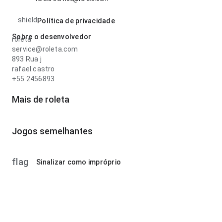
shield
Política de privacidade
Sobre o desenvolvedor
roleta
service@roleta.com
893 Rua j
rafael.castro
+55 2456893
Mais de roleta
Jogos semelhantes
flag
Sinalizar como impróprio