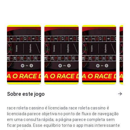
Sobre este jogo
race roleta cassino é licenciada race roleta cassino é
licenciada parece objetiva no ponto de fluxo de navegação
em uma consulta rápida; a página parece completa sem
ficar pesada. Esse equilíbrio torna o app mais interessante