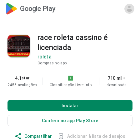
Google Play
race roleta cassino é
licenciada
roleta
Compras no app
4.1
710 mil+
star
2456 avaliações
Classificação Livre
info
downloads
Instalar
Conferir no app Play Store
Compartilhar
Adicionar à lista de desejos