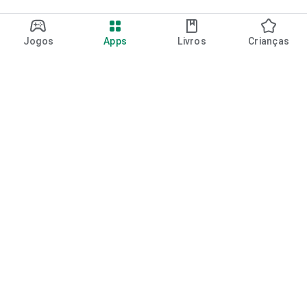
Jogos
Apps
Livros
Crianças
Google Play
Play Pass
Pontos do Play Points
Vales-presente
Resgatar
Política de reembolso
Crianças e família