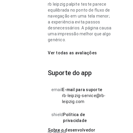
rb leipzig palpite teste parece
equilibrada no ponto de fluxo de
navegação em uma tela menor;
a experiência evita passos
desnecessários. A página causa
uma impressão melhor que algo
genérico.
Ver todas as avaliações
Suporte do app
email
E-mail para suporte
rb-leipzig-service@rb-
leipzig.com
shield
Política de
privacidade
Sobre o desenvolvedor
rb-leipzig