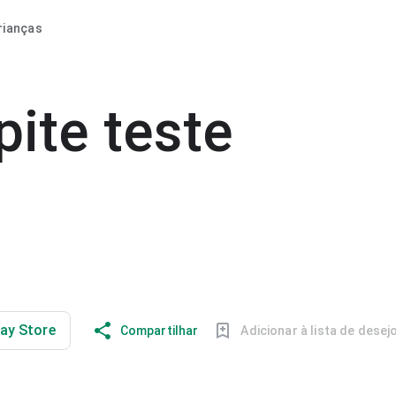
rianças
pite teste
lay Store
Compartilhar
Adicionar à lista de desej