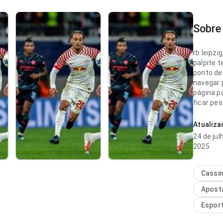
Sobre 
rb leipzig
palpite t
ponto de
navegar 
página p
ficar pe
detalhes
Atualiz
rb leipzi
24 de jul
confortá
2025
velocida
para um 
parece c
Cassi
pesada. E
Apost
app mais
testar.
Espor