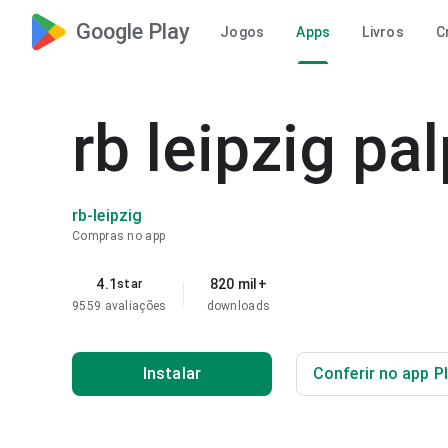
Google Play
Jogos
Apps
Livros
C
rb leipzig pal
rb-leipzig
Compras no app
4.1
820 mil+
star
9559 avaliações
downloads
Instalar
Conferir no app P