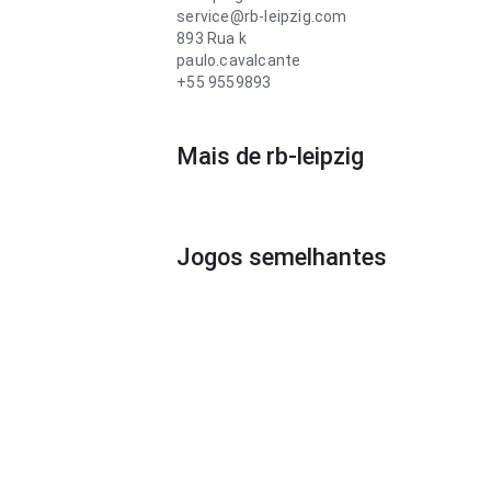
service@rb-leipzig.com
893 Rua k
paulo.cavalcante
+55 9559893
Mais de rb-leipzig
Jogos semelhantes