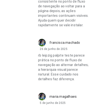
consistente no ponto de fluxo
de navegação ao voltar para a
página depois; as ações
importantes continuam visíveis.
Ajuda quem quer decidir
rapidamente se vale instalar.
francisca.machado
26 de junho de 2025
rb leipzig palpite teste parece
prática no ponto de fluxo de
navegação ao alternar detalhes;
a hierarquia visual parece
natural. Esse cuidado nos
detalhes faz diferença.
maria.magalhaes
5 de junho de 2025