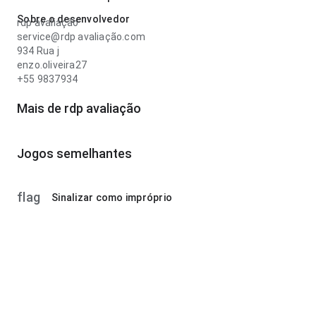
Sobre o desenvolvedor
rdp avaliação
service@rdp avaliação.com
934 Rua j
enzo.oliveira27
+55 9837934
Mais de rdp avaliação
Jogos semelhantes
flag
Sinalizar como impróprio