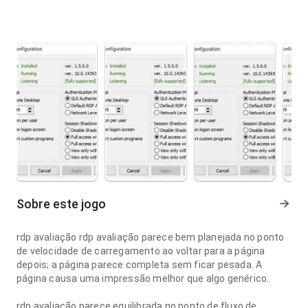
Sobre este jogo
rdp avaliação rdp avaliação parece bem planejada no ponto
de velocidade de carregamento ao voltar para a página
depois; a página parece completa sem ficar pesada. A
página causa uma impressão melhor que algo genérico.
rdp avaliação parece equilibrada no ponto de fluxo de