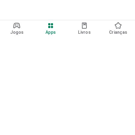
Jogos
Apps
Livros
Crianças
Google Play
Play Pass
Pontos do Play Points
Vales-presente
Resgatar
Política de reembolso