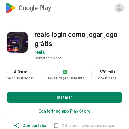
Google Play
reals login como jogar jogo
grátis
reals
Compras no app
4.9
670 mil+
star
6674 avaliações
Classificação Livre
info
downloads
Instalar
Conferir no app Play Store
Compartilhar
Adicionar à lista de desejos