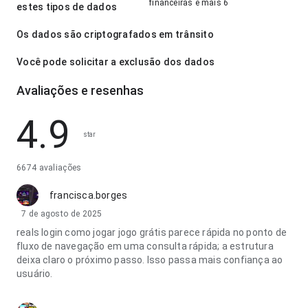
financeiras e mais 6
estes tipos de dados
Os dados são criptografados em trânsito
Você pode solicitar a exclusão dos dados
Avaliações e resenhas
4.9
star
6674 avaliações
francisca.borges
7 de agosto de 2025
reals login como jogar jogo grátis parece rápida no ponto de
fluxo de navegação em uma consulta rápida; a estrutura
deixa claro o próximo passo. Isso passa mais confiança ao
usuário.