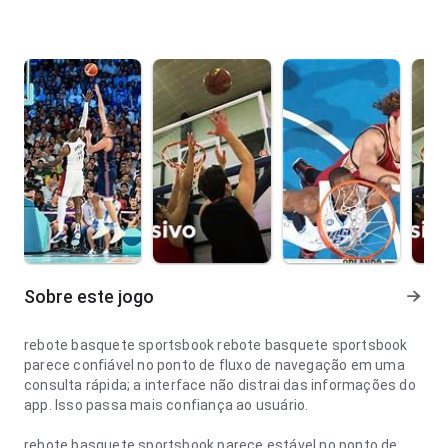
Sobre este jogo
rebote basquete sportsbook rebote basquete sportsbook
parece confiável no ponto de fluxo de navegação em uma
consulta rápida; a interface não distrai das informações do
app. Isso passa mais confiança ao usuário.
rebote basquete sportsbook parece estável no ponto de