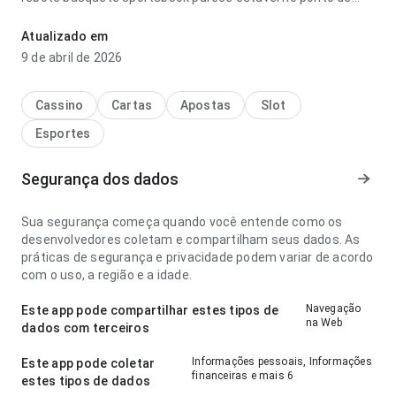
fluxo de navegação com conexão mais lenta; as ações
importantes continuam visíveis. A experiência combina bem
Atualizado em
com uso frequente.
9 de abril de 2026
Cassino
Cartas
Apostas
Slot
Esportes
Segurança dos dados
Sua segurança começa quando você entende como os
desenvolvedores coletam e compartilham seus dados. As
práticas de segurança e privacidade podem variar de acordo
com o uso, a região e a idade.
Navegação
Este app pode compartilhar estes tipos de
na Web
dados com terceiros
Informações pessoais, Informações
Este app pode coletar
financeiras e mais 6
estes tipos de dados