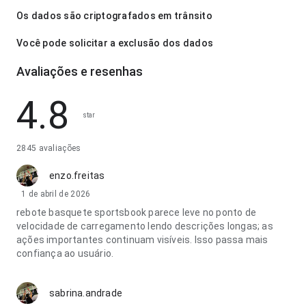
Os dados são criptografados em trânsito
Você pode solicitar a exclusão dos dados
Avaliações e resenhas
4.8
star
2845 avaliações
enzo.freitas
1 de abril de 2026
rebote basquete sportsbook parece leve no ponto de
velocidade de carregamento lendo descrições longas; as
ações importantes continuam visíveis. Isso passa mais
confiança ao usuário.
sabrina.andrade