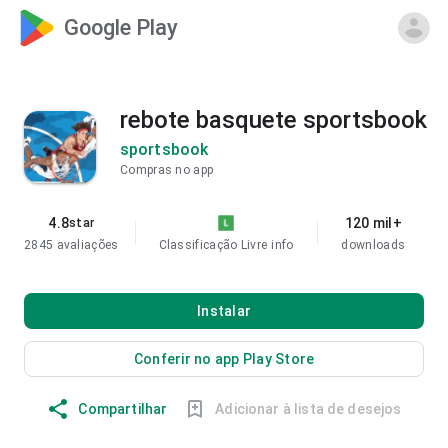
Google Play
rebote basquete sportsbook
sportsbook
Compras no app
4.8
120 mil+
star
2845 avaliações
Classificação Livre
info
downloads
Instalar
Conferir no app Play Store
Compartilhar
Adicionar à lista de desejos