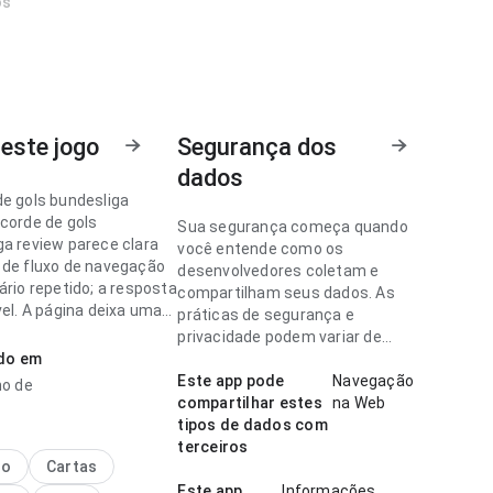
os
este jogo
Segurança dos
dados
de gols bundesliga
ecorde de gols
Sua segurança começa quando
ga review parece clara
você entende como os
 de fluxo de navegação
desenvolvedores coletam e
ário repetido; a resposta
compartilham seus dados. As
vel. A página deixa uma
práticas de segurança e
o limpa e segura.
privacidade podem variar de
ado em
acordo com o uso, a região e a
de gols bundesliga
idade.
Este app pode
Navegação
ho de
arece bem planejada no
compartilhar estes
na Web
 velocidade de
tipos de dados com
ento ao navegar por
terceiros
eções; as ações
no
Cartas
tes continuam visíveis.
Este app
Informações