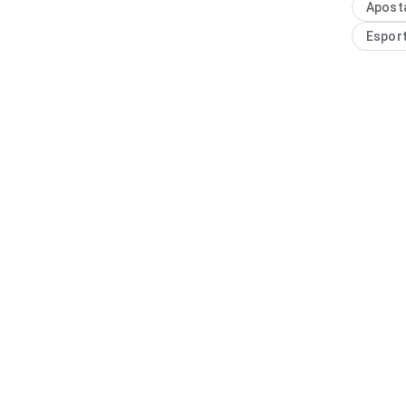
Apost
faz difer
Espor