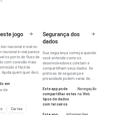
os
este jogo
Segurança dos
dados
o ber nacional é real rei
r nacional é real parece
Sua segurança começa quando
vel no ponto de fluxo de
você entende como os
ão com conexão mais
desenvolvedores coletam e
conteúdo é fácil de
compartilham seus dados. As
. Ajuda quem quer decidir
práticas de segurança e
te se vale instalar.
privacidade podem variar de
ado em
acordo com o uso, a região e a
o ber nacional é real
idade.
Este app pode
Navegação
ho de
onsistente no ponto de
compartilhar estes
na Web
de de carregamento em
tipos de dados
ulta rápida; a interface
com terceiros
rai das informações do
no
Cartas
e cuidado nos detalhes
Este app
Informações