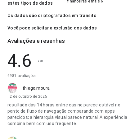
financeiras e mais 6
estes tipos de dados
Os dados são criptografados em trânsito
Você pode solicitar a exclusão dos dados
Avaliações e resenhas
4.6
star
6981 avaliações
thiago.moura
2 de outubro de 2025
resultado das 14 horas online casino parece estável no
ponto de fluxo de navegação comparando com apps
parecidos; a hierarquia visual parece natural. A experiência
combina bem com uso frequente.