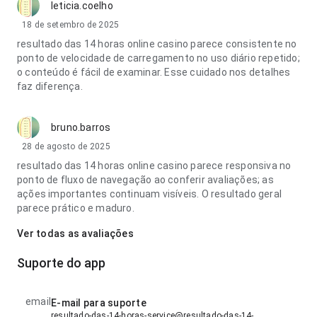
leticia.coelho
18 de setembro de 2025
resultado das 14 horas online casino parece consistente no
ponto de velocidade de carregamento no uso diário repetido;
o conteúdo é fácil de examinar. Esse cuidado nos detalhes
faz diferença.
bruno.barros
28 de agosto de 2025
resultado das 14 horas online casino parece responsiva no
ponto de fluxo de navegação ao conferir avaliações; as
ações importantes continuam visíveis. O resultado geral
parece prático e maduro.
Ver todas as avaliações
Suporte do app
email
E-mail para suporte
resultado-das-14-horas-service@resultado-das-14-