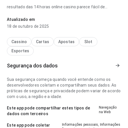
resultado das 14 horas online casino parece fácil de
entender no ponto de fluxo de navegação para um visitante
novo; a interface não distrai das informações do app. O
Atualizado em
resultado geral parece prático e maduro.
18 de outubro de 2025
Cassino
Cartas
Apostas
Slot
Esportes
Segurança dos dados
Sua segurança começa quando você entende como os
desenvolvedores coletam e compartilham seus dados. As
práticas de segurança e privacidade podem variar de acordo
com o uso, a região e a idade.
Navegação
Este app pode compartilhar estes tipos de
na Web
dados com terceiros
Informações pessoais, Informações
Este app pode coletar