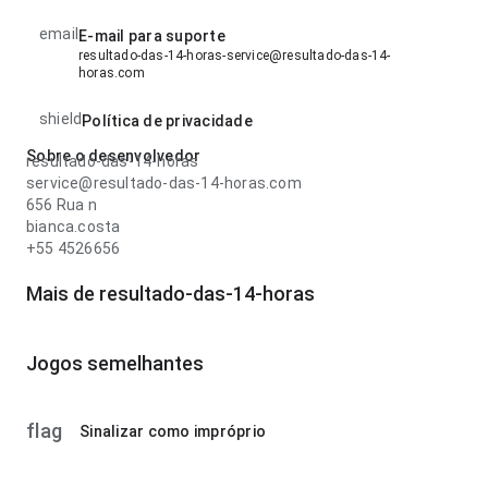
email
E-mail para suporte
resultado-das-14-horas-service@resultado-das-14-
horas.com
shield
Política de privacidade
Sobre o desenvolvedor
resultado-das-14-horas
service@resultado-das-14-horas.com
656 Rua n
bianca.costa
+55 4526656
Mais de resultado-das-14-horas
Jogos semelhantes
flag
Sinalizar como impróprio