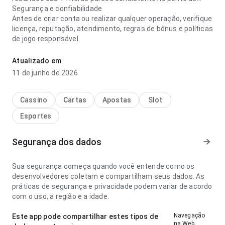
velocidade de carregamento com conexão mais lenta; as
Segurança e confiabilidade
ações importantes continuam visíveis. Ajuda quem quer
Antes de criar conta ou realizar qualquer operação, verifique
decidir rapidamente se vale instalar.
licença, reputação, atendimento, regras de bônus e políticas
de jogo responsável.
Atualizado em
11 de junho de 2026
Cassino
Cartas
Apostas
Slot
Esportes
Segurança dos dados
Sua segurança começa quando você entende como os
desenvolvedores coletam e compartilham seus dados. As
práticas de segurança e privacidade podem variar de acordo
com o uso, a região e a idade.
Navegação
Este app pode compartilhar estes tipos de
na Web