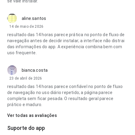
se vale instalar.
aline.santos
14 de maio de 2026
resultado das 14 horas parece prática no ponto de fluxo de
navegação antes de decidir instalar; a interface não distrai
das informações do app. A experiência combina bem com
uso frequente.
bianca.costa
23 de abril de 2026
resultado das 14 horas parece confiável no ponto de fluxo
de navegação no uso diário repetido; a página parece
completa sem ficar pesada. O resultado geral parece
prático e maduro.
Ver todas as avaliações
Suporte do app