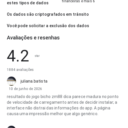
financeiras e mais 6
estes tipos de dados
Os dados são criptografados em trânsito
Você pode solicitar a exclusão dos dados
Avaliações e resenhas
4.2
star
1884 avaliações
juliana.batista
10 de junho de 2026
resultado do jogo bicho zm88 dica parece madura no ponto
de velocidade de carregamento antes de decidir instalar; a
interface não distrai das informações do app. A página
causa uma impressão melhor que algo genérico.