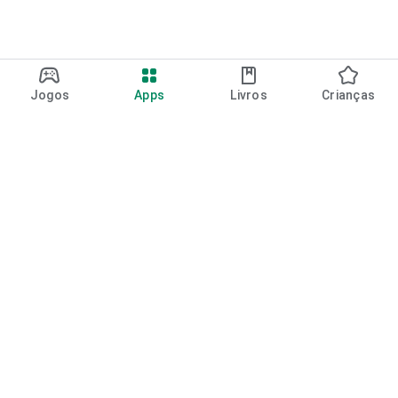
Jogos
Apps
Livros
Crianças
Google Play
Play Pass
Pontos do Play Points
Vales-presente
Resgatar
Política de reembolso