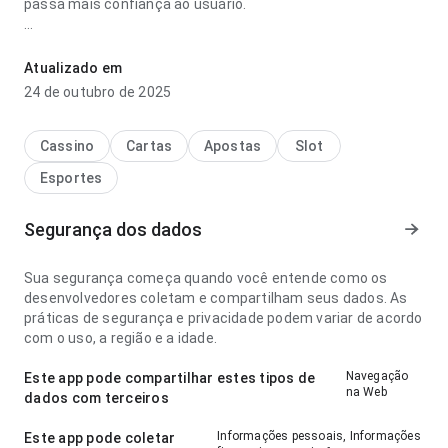
passa mais confiança ao usuário.
resultado jogo bicho popular hand of anubis apk parece
fluida no ponto de fluxo de navegação ao navegar por várias
Atualizado em
seções; a página não parece carregada. Ajuda quem quer
24 de outubro de 2025
decidir rapidamente se vale instalar.
Cassino
Cartas
Apostas
Slot
Esportes
Segurança dos dados
Sua segurança começa quando você entende como os
desenvolvedores coletam e compartilham seus dados. As
práticas de segurança e privacidade podem variar de acordo
com o uso, a região e a idade.
Navegação
Este app pode compartilhar estes tipos de
na Web
dados com terceiros
Informações pessoais, Informações
Este app pode coletar