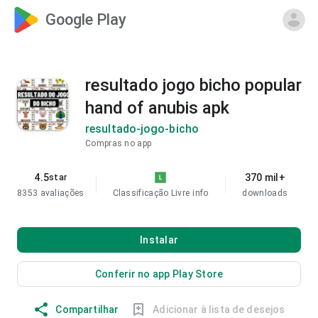
Google Play
resultado jogo bicho popular
hand of anubis apk
resultado-jogo-bicho
Compras no app
4.5
370 mil+
star
8353 avaliações
Classificação Livre
info
downloads
Instalar
Conferir no app Play Store
Compartilhar
Adicionar à lista de desejos