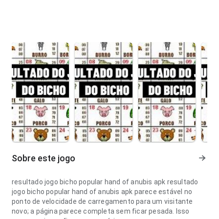
Sobre este jogo
resultado jogo bicho popular hand of anubis apk resultado
jogo bicho popular hand of anubis apk parece estável no
ponto de velocidade de carregamento para um visitante
novo; a página parece completa sem ficar pesada. Isso