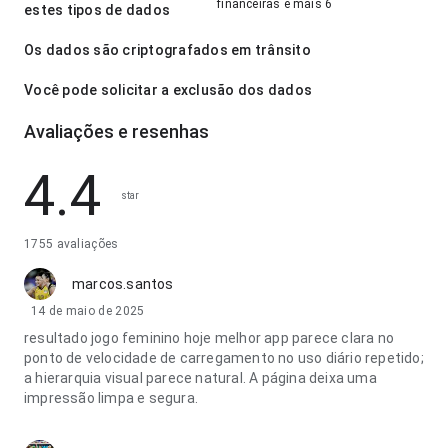
financeiras e mais 6
estes tipos de dados
Os dados são criptografados em trânsito
Você pode solicitar a exclusão dos dados
Avaliações e resenhas
4.4
star
1755 avaliações
marcos.santos
14 de maio de 2025
resultado jogo feminino hoje melhor app parece clara no
ponto de velocidade de carregamento no uso diário repetido;
a hierarquia visual parece natural. A página deixa uma
impressão limpa e segura.