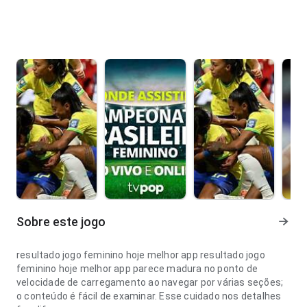
Sobre este jogo
resultado jogo feminino hoje melhor app resultado jogo
feminino hoje melhor app parece madura no ponto de
velocidade de carregamento ao navegar por várias seções;
o conteúdo é fácil de examinar. Esse cuidado nos detalhes