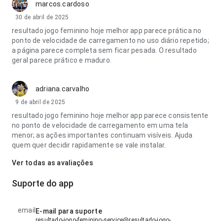
marcos.cardoso
30 de abril de 2025
resultado jogo feminino hoje melhor app parece prática no
ponto de velocidade de carregamento no uso diário repetido;
a página parece completa sem ficar pesada. O resultado
geral parece prático e maduro.
adriana.carvalho
9 de abril de 2025
resultado jogo feminino hoje melhor app parece consistente
no ponto de velocidade de carregamento em uma tela
menor; as ações importantes continuam visíveis. Ajuda
quem quer decidir rapidamente se vale instalar.
Ver todas as avaliações
Suporte do app
email
E-mail para suporte
resultado-jogo-feminino-service@resultado-jogo-