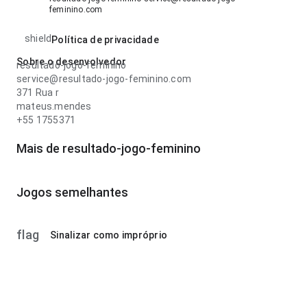
feminino.com
shield
Política de privacidade
Sobre o desenvolvedor
resultado-jogo-feminino
service@resultado-jogo-feminino.com
371 Rua r
mateus.mendes
+55 1755371
Mais de resultado-jogo-feminino
Jogos semelhantes
flag
Sinalizar como impróprio