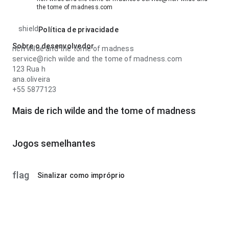
the tome of madness.com
shield
Política de privacidade
Sobre o desenvolvedor
rich wilde and the tome of madness
service@rich wilde and the tome of madness.com
123 Rua h
ana.oliveira
+55 5877123
Mais de rich wilde and the tome of madness
Jogos semelhantes
flag
Sinalizar como impróprio