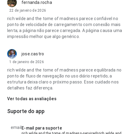
fernanda.rocha
22 de janeiro de 2026
rich wilde and the tome of madness parece confiável no
ponto de velocidade de carregamento com conexão mais
lenta; a página não parece carregada. A página causa uma
impressão melhor que algo genérico.
jose.castro
1 de janeiro de 2026
rich wilde and the tome of madness parece equilibrada no
ponto de fluxo de navegação no uso diário repetido; a
estrutura deixa claro o próximo passo. Esse cuidado nos
detalhes faz diferença.
Ver todas as avaliações
Suporte do app
email
E-mail para suporte
rich wilde and the tome of madness-service@rich wilde and