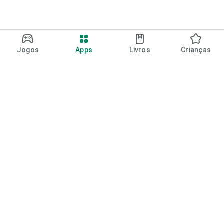
Jogos
Apps
Livros
Crianças
Google Play
Play Pass
Pontos do Play Points
Vales-presente
Resgatar
Política de reembolso