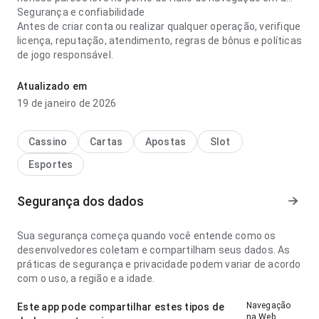
consulta rápida; a página parece completa sem ficar
Segurança e confiabilidade
pesada. A página causa uma impressão melhor que algo
Antes de criar conta ou realizar qualquer operação, verifique
genérico.
licença, reputação, atendimento, regras de bônus e políticas
de jogo responsável.
Atualizado em
19 de janeiro de 2026
Cassino
Cartas
Apostas
Slot
Esportes
Segurança dos dados
Sua segurança começa quando você entende como os
desenvolvedores coletam e compartilham seus dados. As
práticas de segurança e privacidade podem variar de acordo
com o uso, a região e a idade.
Navegação
Este app pode compartilhar estes tipos de
na Web