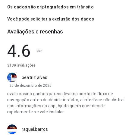
Os dados são criptografados em trânsito
Você pode solicitar a exclusão dos dados
Avaliações e resenhas
4.6
star
3139 avaliações
beatriz.alves
25 de dezembro de 2025
rivalo casino ganhos parece leve no ponto de fluxo de
navegação antes de decidir instalar; a interface não distrai
das informações do app. Ajuda quem quer decidir
rapidamente se vale instalar.
raquel.barros