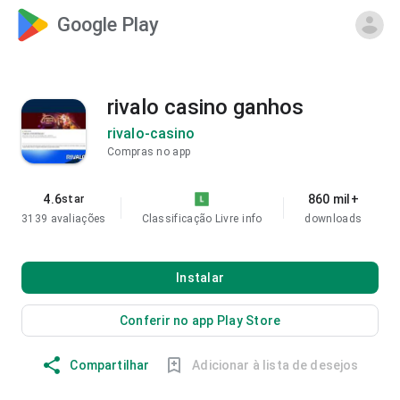
Google Play
rivalo casino ganhos
rivalo-casino
Compras no app
4.6
860 mil+
star
3139 avaliações
Classificação Livre
info
downloads
Instalar
Conferir no app Play Store
Compartilhar
Adicionar à lista de desejos