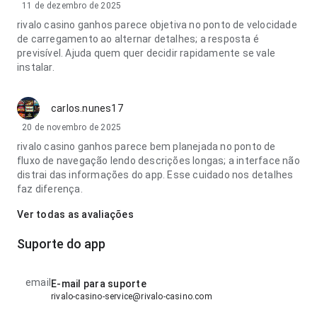
11 de dezembro de 2025
rivalo casino ganhos parece objetiva no ponto de velocidade
de carregamento ao alternar detalhes; a resposta é
previsível. Ajuda quem quer decidir rapidamente se vale
instalar.
carlos.nunes17
20 de novembro de 2025
rivalo casino ganhos parece bem planejada no ponto de
fluxo de navegação lendo descrições longas; a interface não
distrai das informações do app. Esse cuidado nos detalhes
faz diferença.
Ver todas as avaliações
Suporte do app
email
E-mail para suporte
rivalo-casino-service@rivalo-casino.com