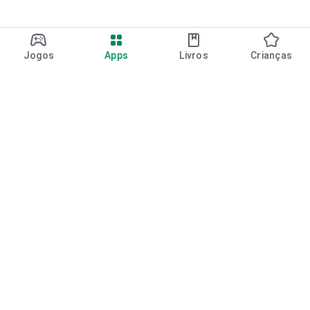
Jogos
Apps
Livros
Crianças
Google Play
Play Pass
Pontos do Play Points
Vales-presente
Resgatar
Política de reembolso