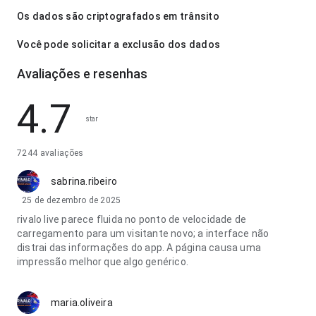
Os dados são criptografados em trânsito
Você pode solicitar a exclusão dos dados
Avaliações e resenhas
4.7
star
7244 avaliações
sabrina.ribeiro
25 de dezembro de 2025
rivalo live parece fluida no ponto de velocidade de
carregamento para um visitante novo; a interface não
distrai das informações do app. A página causa uma
impressão melhor que algo genérico.
maria.oliveira