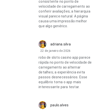
consistente no ponto de
velocidade de carregamento ao
conferir avaliações; a hierarquia
visual parece natural. A página
causa uma impressão melhor
que algo genérico.
adriana.silva
22 de janeiro de 2026
robo de slots casino app parece
rápida no ponto de velocidade de
carregamento ao alternar
detalhes; a experiência evita
passos desnecessários. Esse
equilíbrio torna o app mais
interessante para testar.
paulo.alves