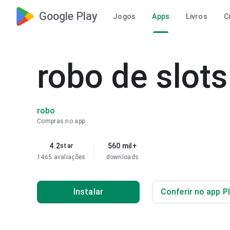
Google Play
Jogos
Apps
Livros
C
robo de slot
robo
Compras no app
4.2
560 mil+
star
1465 avaliações
downloads
Instalar
Conferir no app P