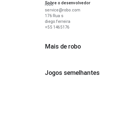
Sobre o desenvolvedor
robo
service@robo.com
176 Rua s
diego.ferreira
+55 1465176
Mais de robo
Jogos semelhantes