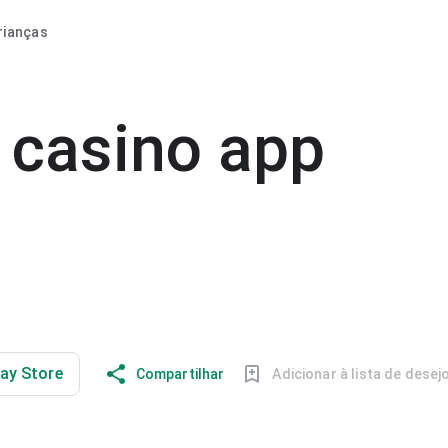
rianças
s casino app
lay Store
Compartilhar
Adicionar à lista de desej