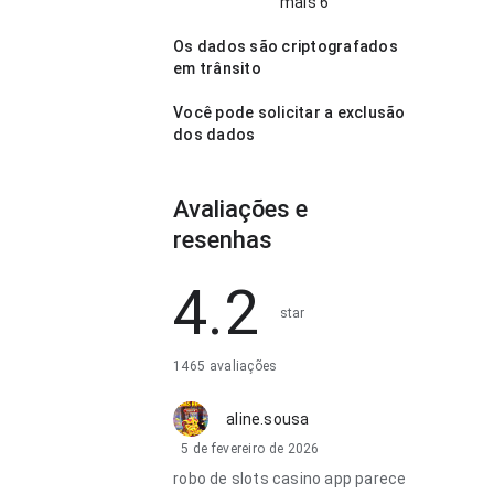
mais 6
Os dados são criptografados
em trânsito
Você pode solicitar a exclusão
dos dados
Avaliações e
resenhas
4.2
star
1465 avaliações
aline.sousa
5 de fevereiro de 2026
robo de slots casino app parece