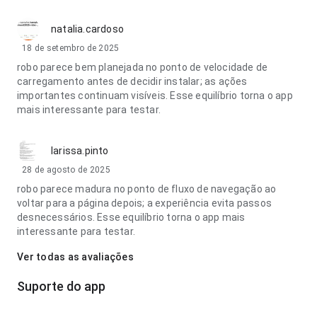
natalia.cardoso
18 de setembro de 2025
robo parece bem planejada no ponto de velocidade de
carregamento antes de decidir instalar; as ações
importantes continuam visíveis. Esse equilíbrio torna o app
mais interessante para testar.
larissa.pinto
28 de agosto de 2025
robo parece madura no ponto de fluxo de navegação ao
voltar para a página depois; a experiência evita passos
desnecessários. Esse equilíbrio torna o app mais
interessante para testar.
Ver todas as avaliações
Suporte do app