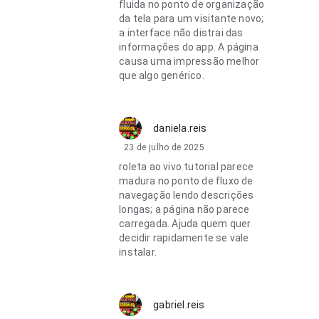
fluida no ponto de organização
da tela para um visitante novo;
a interface não distrai das
informações do app. A página
causa uma impressão melhor
que algo genérico.
daniela.reis
23 de julho de 2025
roleta ao vivo tutorial parece
madura no ponto de fluxo de
navegação lendo descrições
longas; a página não parece
carregada. Ajuda quem quer
decidir rapidamente se vale
instalar.
gabriel.reis