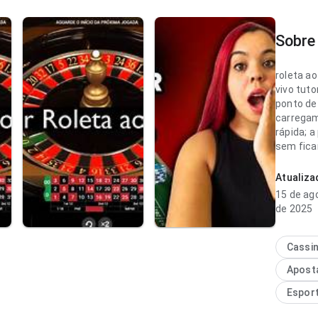
Sobre 
roleta ao
vivo tuto
ponto de
carrega
rápida; 
sem fica
quer dec
instalar.
Atualiz
15 de ag
roleta ao
de 2025
madura n
carregam
repetido;
Cassi
examinar
Apost
parece p
Espor