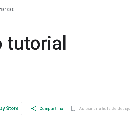
rianças
 tutorial
lay Store
Compartilhar
Adicionar à lista de desej