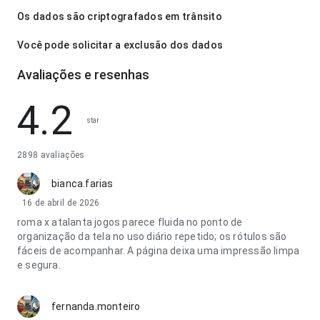
Os dados são criptografados em trânsito
Você pode solicitar a exclusão dos dados
Avaliações e resenhas
4.2
star
2898 avaliações
bianca.farias
16 de abril de 2026
roma x atalanta jogos parece fluida no ponto de
organização da tela no uso diário repetido; os rótulos são
fáceis de acompanhar. A página deixa uma impressão limpa
e segura.
fernanda.monteiro