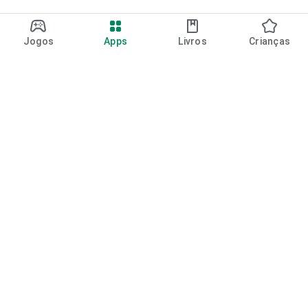
Jogos
Apps
Livros
Crianças
Google Play
Play Pass
Pontos do Play Points
Vales-presente
Resgatar
Política de reembolso
Crianças e família