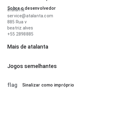
Sobre o desenvolvedor
atalanta
service@atalanta.com
885 Rua v
beatriz.alves
+55 2898885
Mais de atalanta
Jogos semelhantes
flag
Sinalizar como impróprio