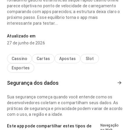
ronaldinho gaúcho estatísticas saque rápido casino online
parece objetiva no ponto de velocidade de carregamento
comparando com apps parecidos; a estrutura deixa claro o
próximo passo. Esse equilíbrio torna o app mais
interessante para testar.
ronaldinho gaúcho estatísticas saque rápido casino online
Atualizado em
parece estável no ponto de fluxo de navegação ao navegar
27 de junho de 2026
por várias seções; as ações importantes continuam
visíveis. Isso passa mais confiança ao usuário.
Cassino
Cartas
Apostas
Slot
Esportes
Segurança dos dados
Sua segurança começa quando você entende como os
desenvolvedores coletam e compartilham seus dados. As
práticas de segurança e privacidade podem variar de acordo
com o uso, a região e a idade.
Navegação
Este app pode compartilhar estes tipos de