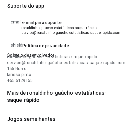
Suporte do app
email
E-mail para suporte
ronaldinho-gaúcho-estatísticas-saque-rápido-
service@ronaldinho-gaúcho-estatísticas-saque-rápido.com
shield
Política de privacidade
Sobre o desenvolvedor
ronaldinho-gaúcho-estatísticas-saque-rápido
service@ronaldinho-gaúcho-estatísticas-saque-rápido.com
155 Rua c
larissa.pinto
+55 5129155
Mais de ronaldinho-gaúcho-estatísticas-
saque-rápido
Jogos semelhantes