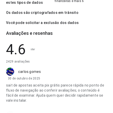
financeiras e mais 6
estes tipos de dados
Os dados são criptografados em trânsito
Você pode solicitar a exclusão dos dados
Avaliações e resenhas
4.6
star
2429 avaliações
carlos.gomes
30 de outubro de 2025
sait de apostas aceita pix grátis parece rápida no ponto de
fluxo de navegação ao conferir avaliações; o conteúdo é
fácil de examinar. Ajuda quem quer decidir rapidamente se
vale instalar.