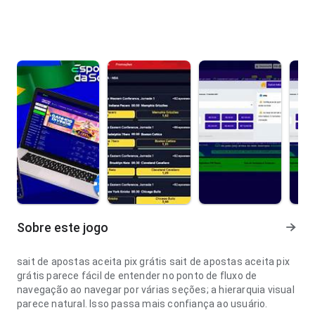
Sobre este jogo
sait de apostas aceita pix grátis sait de apostas aceita pix
grátis parece fácil de entender no ponto de fluxo de
navegação ao navegar por várias seções; a hierarquia visual
parece natural. Isso passa mais confiança ao usuário.