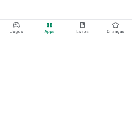
Jogos
Apps
Livros
Crianças
Google Play
Play Pass
Pontos do Play Points
Vales-presente
Resgatar
Política de reembolso