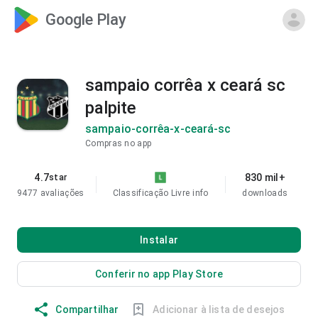
Google Play
sampaio corrêa x ceará sc
palpite
sampaio-corrêa-x-ceará-sc
Compras no app
4.7
830 mil+
star
9477 avaliações
Classificação Livre
info
downloads
Instalar
Conferir no app Play Store
Compartilhar
Adicionar à lista de desejos