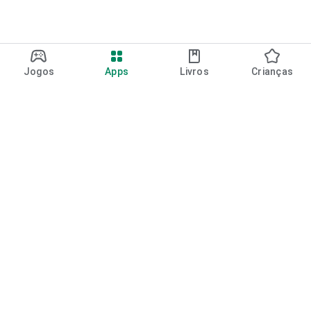
Jogos
Apps
Livros
Crianças
Google Play
Play Pass
Pontos do Play Points
Vales-presente
Resgatar
Política de reembolso