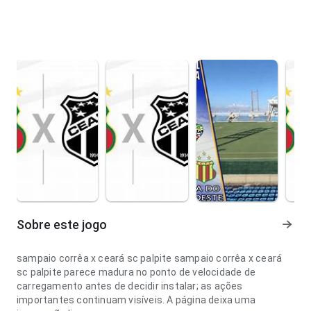
Sobre este jogo
sampaio corrêa x ceará sc palpite sampaio corrêa x ceará
sc palpite parece madura no ponto de velocidade de
carregamento antes de decidir instalar; as ações
importantes continuam visíveis. A página deixa uma