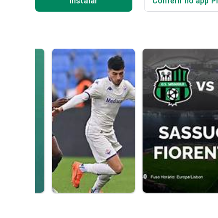
Instalar
Conferir no app P