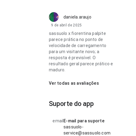
daniela.araujo
9 de abril de 2025
sassuolo x fiorentina palpite
parece prática no ponto de
velocidade de carregamento
para um visitante novo; a
resposta é previsível. O
resultado geral parece prático e
maduro.
Ver todas as avaliações
Suporte do app
email
E-mail para suporte
sassuolo-
service@sassuolo.com