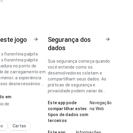
os
este jogo
Segurança dos
dados
x fiorentina palpite
x fiorentina palpite
Sua segurança começa quando
adura no ponto de
você entende como os
de de carregamento em
desenvolvedores coletam e
 menor; a experiência
compartilham seus dados. As
ssos desnecessários.
práticas de segurança e
em quer decidir
privacidade podem variar de
te se vale instalar.
ado em
acordo com o uso, a região e a
idade.
Este app pode
Navegação
io de
x fiorentina palpite
compartilhar estes
na Web
ápida no ponto de fluxo
tipos de dados com
ação antes de decidir
terceiros
 o conteúdo é fácil de
no
Cartas
. Ajuda quem quer
Este app
Informações