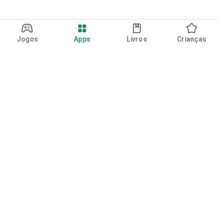
Jogos
Apps
Livros
Crianças
Google Play
Play Pass
Pontos do Play Points
Vales-presente
Resgatar
Política de reembolso