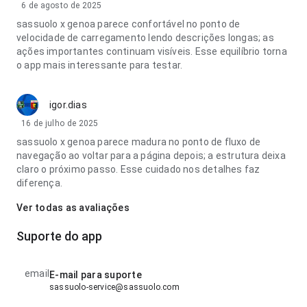
6 de agosto de 2025
sassuolo x genoa parece confortável no ponto de
velocidade de carregamento lendo descrições longas; as
ações importantes continuam visíveis. Esse equilíbrio torna
o app mais interessante para testar.
igor.dias
16 de julho de 2025
sassuolo x genoa parece madura no ponto de fluxo de
navegação ao voltar para a página depois; a estrutura deixa
claro o próximo passo. Esse cuidado nos detalhes faz
diferença.
Ver todas as avaliações
Suporte do app
email
E-mail para suporte
sassuolo-service@sassuolo.com