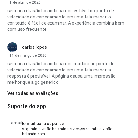
1 de abril de 2026
segunda divisão holanda parece estável no ponto de
velocidade de carregamento em uma tela menor; o
conteúdo é fácil de examinar. A experiência combina bem
com uso frequente.
carlos.lopes
11 de março de 2026
segunda divisão holanda parece madura no ponto de
velocidade de carregamento em uma tela menor; a
resposta é previsível. A página causa uma impressão
melhor que algo genérico.
Ver todas as avaliações
Suporte do app
email
E-mail para suporte
segunda divisão holanda-service@segunda divisão
holanda.com