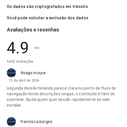
Os dados são criptografados em trânsito
Você pode solicitar a exclusão dos dados
Avaliações e resenhas
4.9
star
5442 avaliações
thiago.moura
15 de abril de 2026
segunda divisão holanda parece clara no ponto de fluxo de
navegação lendo descrições longas; o conteúdo é fácil de
examinar. Ajuda quem quer decidir rapidamente se vale
instalar.
francisca.borges