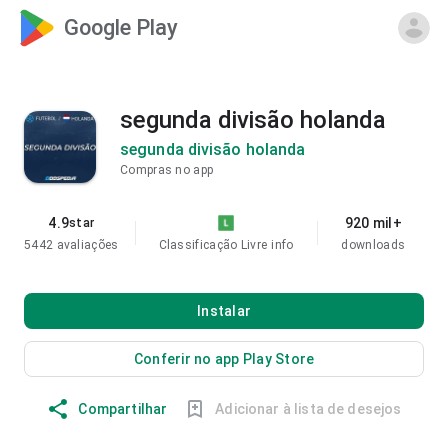
Google Play
segunda divisão holanda
segunda divisão holanda
Compras no app
4.9
920 mil+
star
5442 avaliações
Classificação Livre
info
downloads
Instalar
Conferir no app Play Store
Compartilhar
Adicionar à lista de desejos