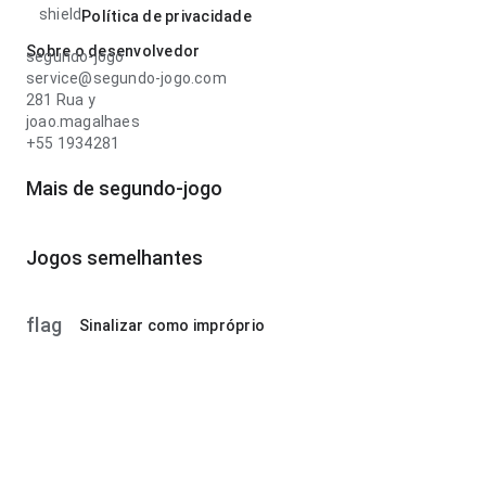
shield
Política de privacidade
Sobre o desenvolvedor
segundo-jogo
service@segundo-jogo.com
281 Rua y
joao.magalhaes
+55 1934281
Mais de segundo-jogo
Jogos semelhantes
flag
Sinalizar como impróprio