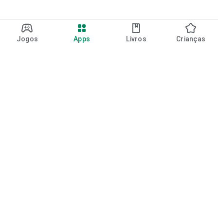
Jogos
Apps
Livros
Crianças
Google Play
Play Pass
Pontos do Play Points
Vales-presente
Resgatar
Política de reembolso