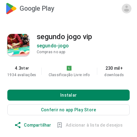
Google Play
segundo jogo vip
segundo-jogo
Compras no app
4.3
230 mil+
star
1934 avaliações
Classificação Livre
info
downloads
Instalar
Conferir no app Play Store
Compartilhar
Adicionar à lista de desejos