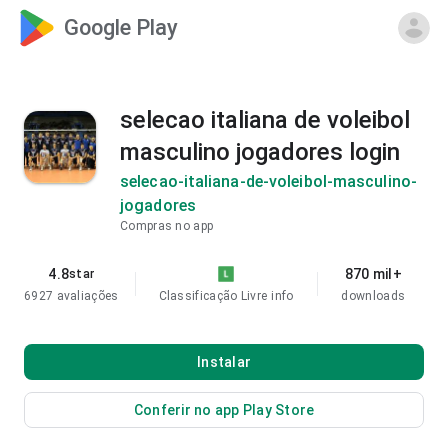
Google Play
selecao italiana de voleibol
masculino jogadores login
selecao-italiana-de-voleibol-masculino-
jogadores
Compras no app
4.8
870 mil+
star
6927 avaliações
Classificação Livre
info
downloads
Instalar
Conferir no app Play Store