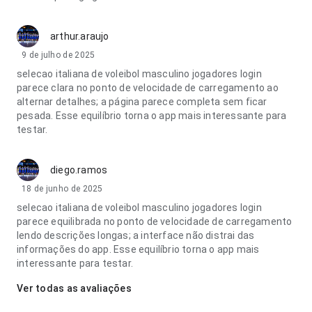
arthur.araujo
9 de julho de 2025
selecao italiana de voleibol masculino jogadores login
parece clara no ponto de velocidade de carregamento ao
alternar detalhes; a página parece completa sem ficar
pesada. Esse equilíbrio torna o app mais interessante para
testar.
diego.ramos
18 de junho de 2025
selecao italiana de voleibol masculino jogadores login
parece equilibrada no ponto de velocidade de carregamento
lendo descrições longas; a interface não distrai das
informações do app. Esse equilíbrio torna o app mais
interessante para testar.
Ver todas as avaliações