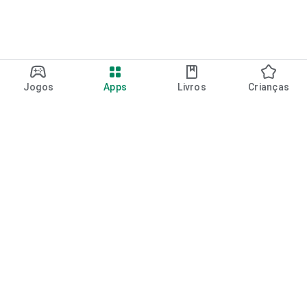
Jogos
Apps
Livros
Crianças
Google Play
Play Pass
Pontos do Play Points
Vales-presente
Resgatar
Política de reembolso