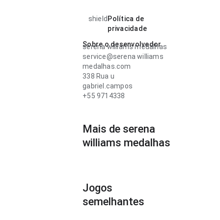
shield
Política de
privacidade
Sobre o desenvolvedor
serena williams medalhas
service@serena williams
medalhas.com
338 Rua u
gabriel.campos
+55 9714338
Mais de serena
williams medalhas
Jogos
semelhantes